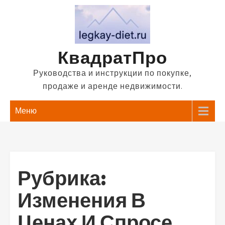
Перейти
к
содержимому
КвадратПро
Руководства и инструкции по покупке,
продаже и аренде недвижимости.
Меню
Рубрика:
Изменения В
Ценах И Спросе